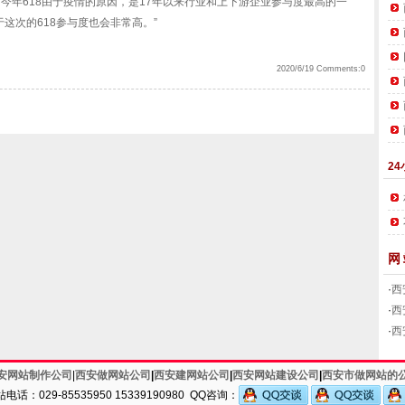
年618由于疫情的原因，是17年以来行业和上下游企业参与度最高的一
于这次的618参与度也会非常高。”
2020/6/19 Comments:0
24
网
·
西
·
西
·
西
安网站制作公司
|
西安做网站公司
|
西安建网站公司
|
西安网站建设公司
|
西安市做网站的
话：029-85535950 15339190980 QQ咨询：