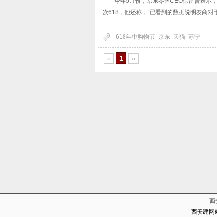
今年5月份，京东零售CEO徐雷曾表示，今
次618，他还称，“已看到的数据说明友商对
...
618年中购物节
京东
天猫
苏宁
1
«
»
西
西安建网站电