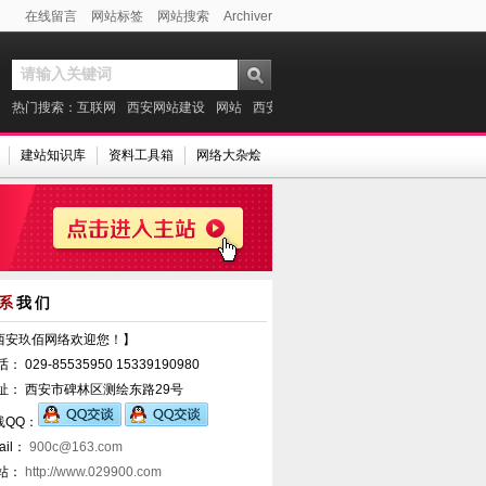
在线留言
网站标签
网站搜索
Archiver
热门搜索：
互联网
西安网站建设
网站
西安做网站
微信
建站案例
支付宝
建站知识库
资料工具箱
网络大杂烩
系
我们
西安玖佰网络欢迎您！】
话： 029-85535950 15339190980
 址： 西安市碑林区测绘东路29号
线QQ：
ail：
900c@163.com
 站：
http://www.029900.com