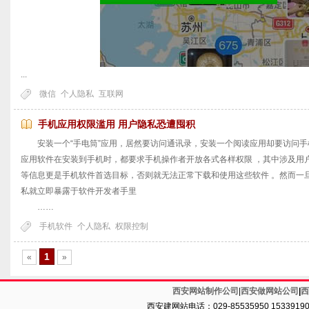
...
微信
个人隐私
互联网
手机应用权限滥用 用户隐私恐遭囤积
安装一个“手电筒”应用，居然要访问通讯录，安装一个阅读应用却要访问手
应用软件在安装到手机时，都要求手机操作者开放各式各样权限 ，其中涉及用
等信息更是手机软件首选目标，否则就无法正常下载和使用这些软件 。然而一
私就立即暴露于软件开发者手里
……
手机软件
个人隐私
权限控制
1
«
»
西安网站制作公司
|
西安做网站公司
|
西
西安建网站电话：029-85535950 1533919