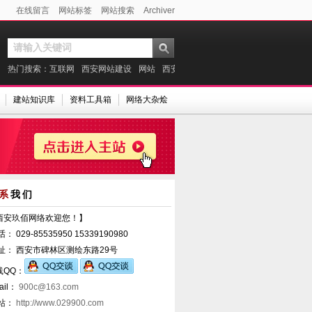
在线留言
网站标签
网站搜索
Archiver
热门搜索：
互联网
西安网站建设
网站
西安做网站
微信
建站案例
支付宝
建站知识库
资料工具箱
网络大杂烩
系
我们
西安玖佰网络欢迎您！】
话： 029-85535950 15339190980
 址： 西安市碑林区测绘东路29号
线QQ：
ail：
900c@163.com
 站：
http://www.029900.com